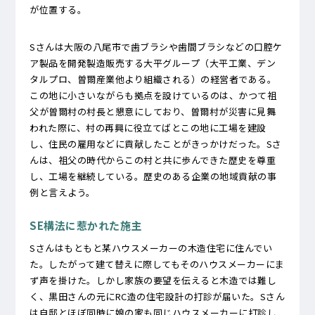
が位置する。
Sさんは大阪の八尾市で歯ブラシや歯間ブラシなどの口腔ケ
ア製品を開発製造販売する大平グループ（大平工業、デン
タルプロ、曽爾産業他より組織される）の経営者である。
この地に小さいながらも拠点を設けているのは、かつて祖
父が曽爾村の村長と懇意にしており、曽爾村が災害に見舞
われた際に、村の再興に役立てばとこの地に工場を建設
し、住民の雇用などに貢献したことがきっかけだった。Sさ
んは、祖父の時代からこの村と共に歩んできた歴史を尊重
し、工場を継続している。歴史のある企業の地域貢献の事
例と言えよう。
SE構法に惹かれた施主
Sさんはもともと某ハウスメーカーの木造住宅に住んでい
た。したがって建て替えに際してもそのハウスメーカーにま
ず声を掛けた。しかし家族の要望を伝えると木造では難し
く、黒田さんの元にRC造の住宅設計の打診が届いた。Sさん
は自邸とほぼ同時に娘の家も同じハウスメーカーに打診し