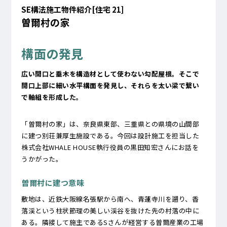
SE構法施工物件紹介[住宅 21]
曽爾村の家
構面の発見
広い開口と垂木を構造材として使わない勾配屋根。そこで
開口上部に細い水平構面を発見し、それらを太い梁で繋い
で軸組を形成した。
「曽爾村の家」は、奈良県東部、三重県との県境の山間部
に建つ別荘兼厚生施設である。今回は設計施工を担当した
株式会社WHALE HOUSE執行役員の黒田知宏さんにお話を
うかがった。
曽爾村に建つ意味
敷地は、近鉄大阪線名張駅から南へ、青蓮寺川を遡り、香
落渓という柱状節理の美しい渓谷を抜けた先の村落の中に
ある。隣接して施主であるSさんが経営する曽爾産業の工場