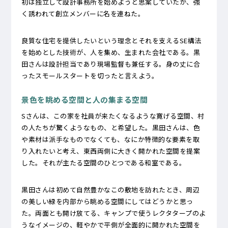
初は独立して設計事務所を始めようと思案していたが、強
く誘われて創立メンバーに名を連ねた。
良質な住宅を提供したいという理念とそれを支えるSE構法
を始めとした技術が、人を集め、生まれた会社である。黒
田さんは設計担当であり現場監督も兼任する。身の丈に合
ったスモールスタートを切ったと言えよう。
景色を眺める空間と人の集まる空間
Sさんは、この家を社員が来たくなるような寛げる空間、村
の人たちが驚くようなもの、と希望した。黒田さんは、色
や素材は派手なものでなくても、なにか特徴的な要素を取
り入れたいと考え、東西両側に大きく開かれた空間を提案
した。それが主たる空間のひとつである和室である。
黒田さんは初めて自然豊かなこの敷地を訪れたとき、周辺
の美しい緑を内部から眺める空間にしてはどうかと思っ
た。両面とも開け放てる、キャンプで使うレクタタープのよ
うなイメージの、軽やかで平側が全面的に開かれた空間を