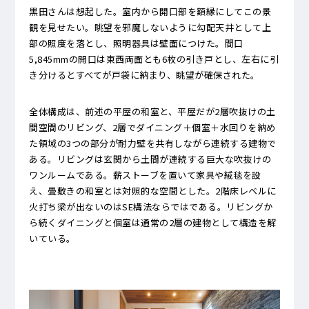
黒田さんは想起した。室内から開口部を額縁にしてこの景
観を見せたい。眺望を邪魔しないように勾配天井として上
部の照度を落とし、照明器具は壁面につけた。間口
5,845mmの開口は東西両面とも6枚の引き戸とし、左右に引
き分けるとすべてが戸袋に納まり、眺望が確保された。
全体構成は、前述の平屋の和室と、平屋だが2層吹抜けの土
間空間のリビング、2層でダイニング＋個室＋水回りを納め
た領域の3つの部分が耐力壁を共有しながら連続する建物で
ある。リビングは玄関から土間が連続する巨大な吹抜けの
ワンルームである。薪ストーブを置いて家具や絨毯を設
え、畳敷きの和室とは対照的な空間とした。2階床レベルに
火打ち梁が出ないのはSE構法ならではである。リビングか
ら続くダイニングと個室は通常の2層の建物として構造を解
いている。