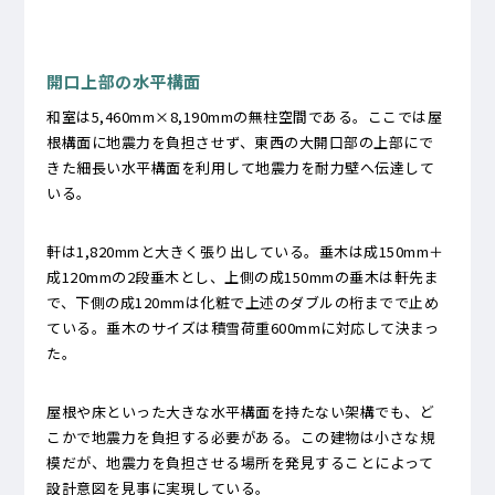
開口上部の水平構面
和室は5,460mm×8,190mmの無柱空間である。ここでは屋
根構面に地震力を負担させず、東西の大開口部の上部にで
きた細長い水平構面を利用して地震力を耐力壁へ伝達して
いる。
軒は1,820mmと大きく張り出している。垂木は成150mm＋
成120mmの2段垂木とし、上側の成150mmの垂木は軒先ま
で、下側の成120mmは化粧で上述のダブルの桁までで止め
ている。垂木のサイズは積雪荷重600mmに対応して決まっ
た。
屋根や床といった大きな水平構面を持たない架構でも、ど
こかで地震力を負担する必要がある。この建物は小さな規
模だが、地震力を負担させる場所を発見することによって
設計意図を見事に実現している。