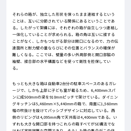
それらの箱が、独立した形状を保ったまま連結するという
ことは、互いに分節されている関係にあるということであ
る。したがって架構には、それぞれの箱が自立しつつ連結し
一体化していることが求められる。箱の角は互いに接する
ことがなく、しかもつながる部分は開口になるので、力の伝
達箇所と耐力壁の量ならびにその位置とバランスの確保が
難しくなる。ここでは、壁量の多い外周部側と開口部脇の
袖壁、接合部の水平構面などを使って剛性を担保してい
る。
もっとも大きな箱は自動車2台分の駐車スペースのあるガレ
ージで、しかも上部に子ども室が載るため、6,400mmスパ
ンに成500mmの梁を910mmピッチで架けている。ダイニン
グキッチンは5,460mm×5,440mmの箱で、南面に1,560mm
幅の吹抜けを設けてパッシブデザインに対応している。西
側のリビングは4,095mm角で天井高は4,400mmである。い
ずれも大きな開口部を持つこれらの箱すべてがSE構法でな
ければ実現困難な空間であり、そうした箱の集合がこの住