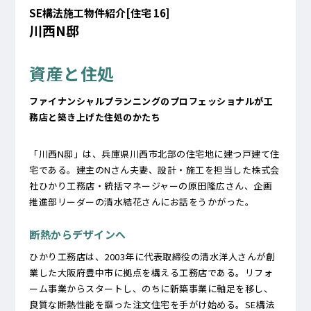
SE構法施工物件紹介[住宅 16]
川西N邸
資産と住処
ファイナンシャルプランニングのプロフェッショナルが工
務店と築き上げた住処のかたち
「川西N邸」は、兵庫県川西市北部の住宅地に建つ戸建て住
宅である。建主のNさん夫妻、設計・施工を担当した株式会
社ひかり工務店・統括マネージャーの原田隆広さん、企画
推進部リーダーの清水結花さんにお話をうかがった。
断熱からデザインへ
ひかり工務店は、2003年に代表取締役の清水洋人さんが創
業した大阪府豊中市に拠点を構える工務店である。リフォ
ーム事業からスタートし、のちに新築事業に軸足を移し、
良質な断熱性能を謳った注文住宅を手がけ始める。SE構法