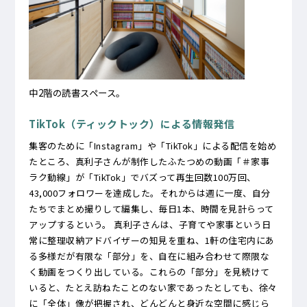
中2階の読書スペース。
TikTok（ティックトック）による情報発信
集客のために「Instagram」や「TikTok」による配信を始め
たところ、真利子さんが制作したふたつめの動画「＃家事
ラク動線」が「TikTok」でバズって再生回数100万回、
43,000フォロワーを達成した。それからは週に一度、自分
たちでまとめ撮りして編集し、毎日1本、時間を見計らって
アップするという。 真利子さんは、子育てや家事という日
常に整理収納アドバイザーの知見を重ね、1軒の住宅内にあ
る多様だが有限な「部分」を、自在に組み合わせて際限な
く動画をつくり出している。これらの「部分」を見続けて
いると、たとえ訪ねたことのない家であったとしても、徐々
に「全体」像が把握され、どんどんと身近な空間に感じら