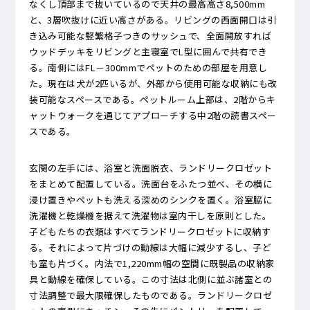
なくし頂部まで抜いているので天井の最高高さ8,500mm
と、3層吹抜けに近い高さがある。リビングの西面開口は引
き込み可能な竪繁格子つきのサッシュで、全面開放すれば
ウッドデッキをリビングと主寝室でL型に囲んで共有でき
る。南側にはFL－300mmでペットのための部屋を用意し
た。現在は犬が2匹いるが、外部から使用可能な収納にも改
装可能なスペースである。ペットルーム上部は、2階からキ
ャットウォークを通じてアプローチする中2階の読書スペー
スである。
玄関の左手には、浴室と洗面脱衣、ランドリークロゼット
をまとめて配置している。洗面台をふたつ並べ、その横に
浸け置きやペットも洗える深めのシンクを置く。浴室脇に
洗濯機と乾燥機を据えて洗濯物は室内干しを原則とした。
子どもたちの衣類はすべてランドリークロゼットに収納す
る。それによって片づけの動線は大幅に減少するし、子ど
も室も片づく。内法で1,220mm幅の空間に既製品の収納家
具と動線を確保している。この寸法は北側に並ぶ諸室との
寸法調整で最大限確保したものである。ランドリークロゼ