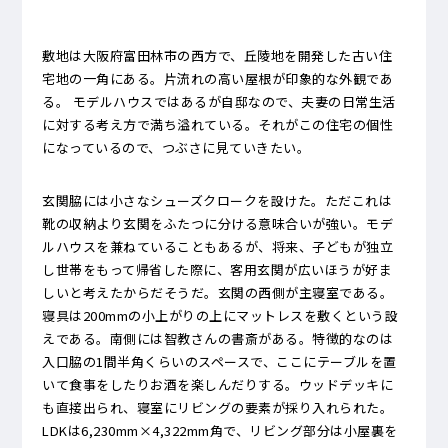
敷地は大阪府富田林市の西方で、丘陵地を開発した古い住
宅地の一角にある。片流れの高い屋根が印象的な外観であ
る。 モデルハウスではあるが自邸なので、夫妻の日常生活
に対する考え方で満ち溢れている。それがこの住宅の個性
になっているので、つぶさに見ていきたい。
玄関脇には小さなシューズクロークを設けた。ただこれは
靴の収納より玄関をふたつに分ける意味合いが強い。モデ
ルハウスを兼ねていることもあるが、将来、子どもが独立
し世帯をもって帰省した際に、客用玄関が広いほうが好ま
しいと考えたからだそうだ。玄関の西側が主寝室である。
寝具は200mmの小上がりの上にマットレスを敷くという設
えである。南側には智教さんの書斎がある。特徴的なのは
入口脇の1間半角くらいのスペースで、ここにテーブルを置
いて食事をしたりお酒を楽しんだりする。ウッドデッキに
も直接出られ、寝室にリビングの要素が採り入れられた。
LDKは6,230mm×4,322mm角で、リビング部分は小屋裏を