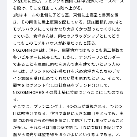
ンをL形に囲む。リビングの西側には中2階のホビースペース
を設け、そこを経由して2階へ上がる。
2階はホールの北側に子ども室、東側に主寝室と書斎を置
き、その南側に屋上庭園を配している。延床面積約300㎡と
モデルハウスにしてはかなり大きくかつ凝ったつくりにな
っている。倉坪さんは、同社のフラッグシップとしてどう
してもこのモデルハウスが必要だったと語る。
NOZOMIHOMEは、現在、飛騨地方ではもっとも着工棟数の
多いビルダーに成長した。しかし、ナンバーワンビルダー
であることを理由に同社を選んで家を建てたいという人の
中には、ブランドの安心感だけを求め倉坪さんたちのデザ
イン意図を受け止めてくれない層も現れたという。そこで、
顧客をセグメント化し自社商品をブランド分けして、
NOZOMIHOMEをその最上級に位置づけることにしたのであ
る。
そこでは、プランニング上、4つの点が重視される。ひとつ
目は吹抜けである。住宅で南側に大きな開口をとっても、実
際には外部からの視線を気にして閉ざしてしまっていること
が多い。それならば1階は壁で閉じ、LDに吹抜けを設けて2
階から陽光や眺望を得たほうがよいという考えである。ふ