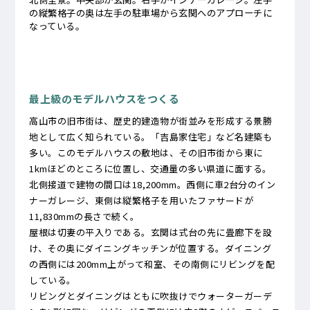
の縦繁格子の奥は左手の駐車場から玄関へのアプローチに
なっている。
最上級のモデルハウスをつくる
高山市の旧市街は、歴史的建造物が街並みを形成する景勝
地として広く知られている。「吉島家住宅」など名建築も
多い。このモデルハウスの敷地は、その旧市街から東に
1kmほどのところに位置し、交通量の多い県道に面する。
北側接道で建物の間口は18,200mm。西側に車2台分のイン
ナーガレージ、東側は縦繁格子を用いたファサードが
11,830mmの長さで続く。
屋根は切妻の平入りである。玄関は式台の先に畳廊下を設
け、その奥にダイニングキッチンが位置する。ダイニング
の西側には200mm上がって和室、その南側にリビングを配
している。
リビングとダイニングはともに吹抜けでウォーターガーデ