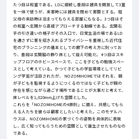
たつ目は和室である。LDに接続し普段は建具を開放して3室
を一体で使うが、来客時には建具を閉めて客間とする。祖
父母の来訪時は泊まってもらえる部屋にもなる。3つ目はそ
の和室へ玄関から直接アプローチする動線である。玄関右
手の引き違いの格子がその入口で、日常生活の場であるLD
を通さずに客を招き入れるプライバシーを重視した近代住
宅のプランニングの基本としての廊下の考え方に則ってお
り、普段は玄関脇の飾り床として設え可能だ。4つ目はスキ
ップフロアのホビースペースで、ここを子どもの勉強スペー
スとして考えている。かつて子どもの学習環境としてリビ
ング学習が注目されたが、 NOZOMIHOMEではそれを、親
が子どもを監視するようにつくるのではなく子どもが親の
存在を感じながら過ごす場所であることが大事だと考えて、
床レベルを1,020mm上げた空間とした。
これらを「NOZOMIHOMEの4原則」に据え、共感してもら
える人たちを彼らは顧客としたいと考えた。このモデルハ
ウスは、NOZOMIHOMEの家づくりの姿勢を具体的に表現
し、広く知ってもらうための空間として誕生させたものなの
である。