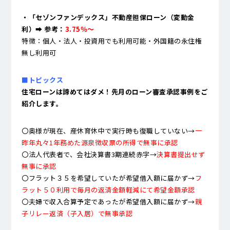
・「セゾンファンデックス」不動産担保ローン（変動金
利）➡ 参考：
3.75％～
特徴：個人・法人・投資用でも利用可能・外国籍の永住権
無し利用可
■トピックス
住宅ローンは諦めてはダメ！先月のローン審査承認事例をご
紹介します。
〇奥様が現在、産休育休中で実行時も復職していない→
一
昨年丸々1年務めた源泉徴収票の所得で無事に承認
〇法人代表者で、会社決算書3期連続赤字→
決算書提出せず
無事に承認
〇フラット３５を希望していたが希望借入額に届かず→
フ
ラット５０利用で毎月の返済金額軽減にて希望金額承認
〇
夫婦で収入合算予定であったが希望借入額に届かず→
親
子リレー返済（子入居）で無事承認