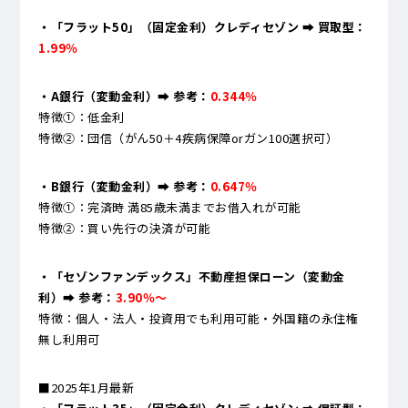
・「フラット50」（固定金利）クレディセゾン ➡ 買取型：
1.99％
・A銀行（変動金利）
➡ 参考：
0.344％
特徴①：低金利
特徴②：団信（がん50＋4疾病保障orガン100選択可）
・B銀行（変動金利）➡ 参考：
0.647％
特徴①：完済時 満85歳未満までお借入れが可能
特徴②：買い先行の決済が可能
・「セゾンファンデックス」不動産担保ローン（変動金
利）➡ 参考：
3.90％～
特徴：個人・法人・投資用でも利用可能・外国籍の永住権
無し利用可
■2025年1月最新