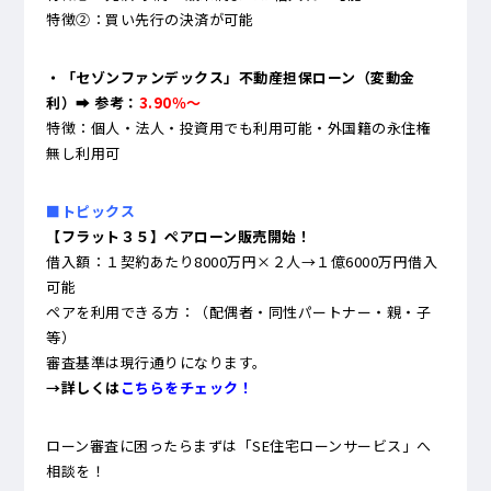
特徴②：買い先行の決済が可能
・「セゾンファンデックス」不動産担保ローン（変動金
利）➡ 参考：
3.90％～
特徴：個人・法人・投資用でも利用可能・外国籍の永住権
無し利用可
■トピックス
【フラット３５】ペアローン販売開始！
借入額：１契約あたり8000万円×２人→１億6000万円借入
可能
ペアを利用できる方：（配偶者・同性パートナー・親・子
等）
審査基準は現行通りになります。
→詳しくは
こちらをチェック！
ローン審査に困ったらまずは「SE住宅ローンサービス」へ
相談を！