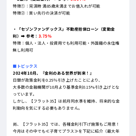
特徴①：完済時 満85歳未満までお借入れが可能
特徴②：買い先行の決済が可能
・「セゾンファンデックス」不動産担保ローン（変動金
利）➡ 参考：
3.75％
特徴：個人・法人・投資用でも利用可能・外国籍の永住権
無し利用可
■トピックス
2024年10月、『金利のある世界が到来！』
日銀が政策金利を0.25％引き上げたことにより、
大多数の金融機関が10月より基準金利0.15%引き上げとな
っています。
しかし、【フラット35】は前月同水準を維持、将来的な金
利動向を気にする必要もありません。
尚、【フラット35】では、各種金利引下げ施策もご用意！
今月はその中でも≪子育てプラス≫を下記に紹介（最大年