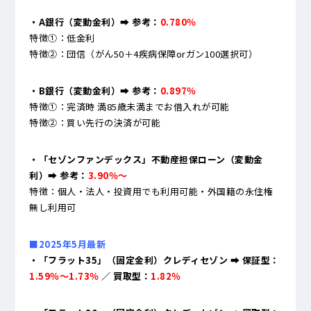
・A銀行（変動金利）
➡ 参考：
0.780％
特徴①：低金利
特徴②：団信（がん50＋4疾病保障orガン100選択可）
・B銀行（変動金利）➡ 参考：
0.897％
特徴①：完済時 満85歳未満までお借入れが可能
特徴②：買い先行の決済が可能
・「セゾンファンデックス」不動産担保ローン（変動金
利）➡ 参考：
3.90％～
特徴：個人・法人・投資用でも利用可能・外国籍の永住権
無し利用可
■2025年5月最新
・「フラット35」（固定金利）クレディセゾン ➡ 保証型：
1.59％～1.73％
／ 買取型：
1.82％