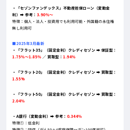
・「セゾンファンデックス」不動産担保ローン（変動金
利）➡ 参考：
3.90％～
特徴：個人・法人・投資用でも利用可能・外国籍の永住権
無し利用可
■2025年3月最新
・「フラット35」（固定金利）クレディセゾン ➡ 保証型：
1.75％～1.85％
／ 買取型：
1.94％
・「フラット20」（固定金利）クレディセゾン ➡ 買取型：
1.55%
・「フラット50」（固定金利）クレディセゾン ➡ 買取型：
2.04％
・A銀行（変動金利）
➡ 参考：
0.344％
特徴①：低金利
特徴②：団信（がん50＋4疾病保障orガン100選択可）