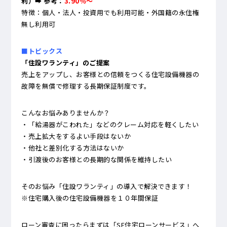
利）➡ 参考：
3.90％～
特徴：個人・法人・投資用でも利用可能・外国籍の永住権
無し利用可
■トピックス
「住設ワランティ」のご提案
売上をアップし、お客様との信頼をつくる
住宅設備機器の
故障を無償で修理する長期保証制度です。
こんなお悩みありませんか？
・「給湯器がこわれた」などのクレーム対応を軽くしたい
・売上拡大をするよい手段はないか
・他社と差別化する方法はないか
・引渡後のお客様との長期的な関係を維持したい
そのお悩み「住設ワランティ」の導入で解決できます！
※住宅購入後の住宅設備機器を１０年間保証
ローン審査に困ったらまずは「SE住宅ローンサービス」へ